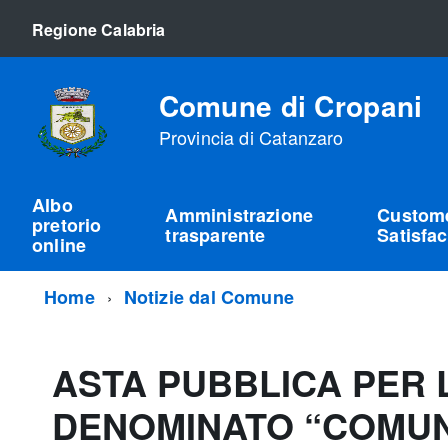
Regione Calabria
Comune di Cropani
Provincia di Catanzaro
Albo
Amministrazione
Custom
pretorio
trasparente
Satisfac
online
Home
Notizie dal Comune
ASTA PUBBLICA PER 
DENOMINATO “COMUNA