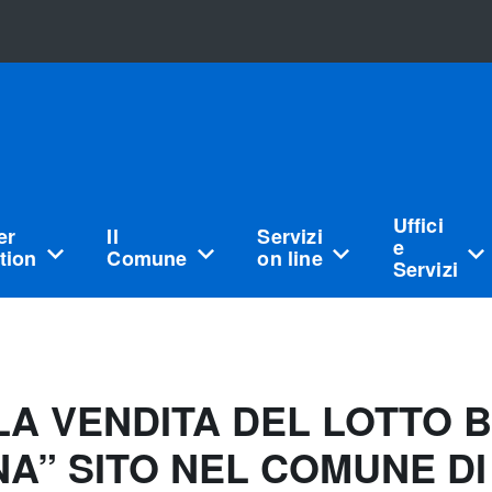
Uffici
er
Il
Servizi
e
tion
Comune
on line
Servizi
LA VENDITA DEL LOTTO 
” SITO NEL COMUNE DI