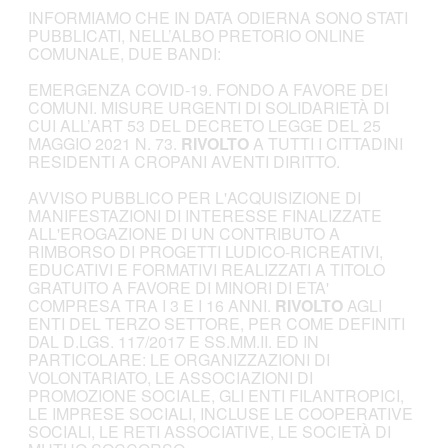
INFORMIAMO CHE IN DATA ODIERNA SONO STATI
PUBBLICATI, NELL’ALBO PRETORIO ONLINE
COMUNALE, DUE BANDI:
EMERGENZA COVID-19. FONDO A FAVORE DEI
COMUNI. MISURE URGENTI DI SOLIDARIETÀ DI
CUI ALL’ART 53 DEL DECRETO LEGGE DEL 25
MAGGIO 2021 N. 73.
RIVOLTO
A TUTTI I CITTADINI
RESIDENTI A CROPANI AVENTI DIRITTO.
AVVISO PUBBLICO PER L'ACQUISIZIONE DI
MANIFESTAZIONI DI INTERESSE FINALIZZATE
ALL'EROGAZIONE DI UN CONTRIBUTO A
RIMBORSO DI PROGETTI LUDICO-RICREATIVI,
EDUCATIVI E FORMATIVI REALIZZATI A TITOLO
GRATUITO A FAVORE DI MINORI DI ETA'
COMPRESA TRA I 3 E I 16 ANNI.
RIVOLTO
AGLI
ENTI DEL TERZO SETTORE, PER COME DEFINITI
DAL D.LGS. 117/2017 E SS.MM.II. ED IN
PARTICOLARE: LE ORGANIZZAZIONI DI
VOLONTARIATO, LE ASSOCIAZIONI DI
PROMOZIONE SOCIALE, GLI ENTI FILANTROPICI,
LE IMPRESE SOCIALI, INCLUSE LE COOPERATIVE
SOCIALI, LE RETI ASSOCIATIVE, LE SOCIETÀ DI