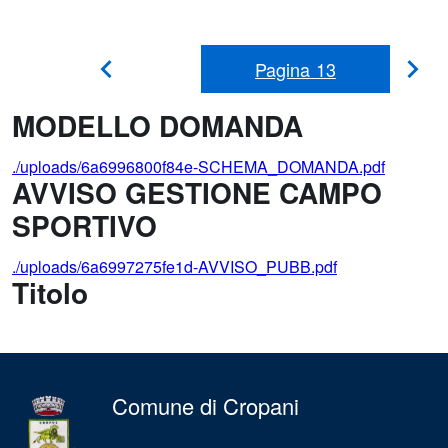
Pagina
13
Pag
Pagina
Precedente
suc
MODELLO DOMANDA
./uploads/6a6996800f84e-SCHEMA_DOMANDA.pdf
AVVISO GESTIONE CAMPO
SPORTIVO
./uploads/6a6997275fe1d-AVVISO_PUBB.pdf
Titolo
Comune di Cropani