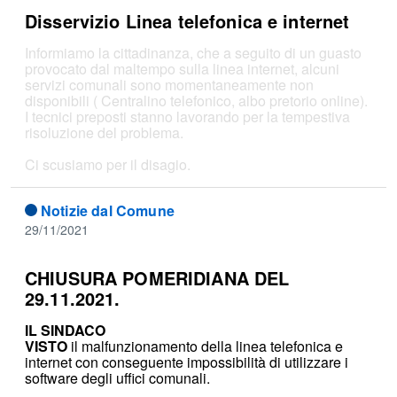
Disservizio Linea telefonica e internet
Informiamo la cittadinanza, che a seguito di un guasto
provocato dal maltempo sulla linea internet, alcuni
servizi comunali sono momentaneamente non
disponibili ( Centralino telefonico, albo pretorio online).
I tecnici preposti stanno lavorando per la tempestiva
risoluzione del problema.
Ci scusiamo per il disagio.
Notizie dal Comune
29/11/2021
CHIUSURA POMERIDIANA DEL
29.11.2021.
IL SINDACO
VISTO
il malfunzionamento della linea telefonica e
internet con conseguente impossibilità di utilizzare i
software degli uffici comunali.