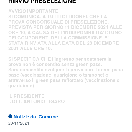
RINVIO PRESELEZIONE
AVVISO IMPORTANTE
SI COMUNICA, A TUTTI GLI IDONEI, CHE LA
PROVA CONCORSUALE DI PRESELEZIONE,
PREVISTA PER GIORNO 11 DICEMBRE 2021 ALLE
ORE 10, A CAUSA DELL’INDISPONIBILITA’ DI UNO
DEI COMPONENTI DELLA COMMISSIONE, E’
STATA RINVIATA ALLA DATA DEL 28 DICEMBRE
2021 ALLE ORE 10.
SI SPECIFICA CHE l’ingresso per sostenere la
prova non è consentito senza green pass.
Sarà consentito svolgere la prova con il green pass
base (vaccinazione, guarigione o tampone) o
attraverso il green pass rafforzato (vaccinazione o
guarigione)
.
IL PRESIDENTE
DOTT. ANTONIO LIGARO’
Notizie dal Comune
29/11/2021