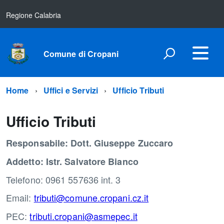
Regione Calabria
Comune di Cropani
Home
Uffici e Servizi
Ufficio Tributi
Ufficio Tributi
Responsabile: Dott. Giuseppe Zuccaro
Addetto: Istr. Salvatore Bianco
Telefono: 0961 557636 int. 3
Email:
tributi@comune.cropani.cz.it
PEC:
tributi.cropani@asmepec.it